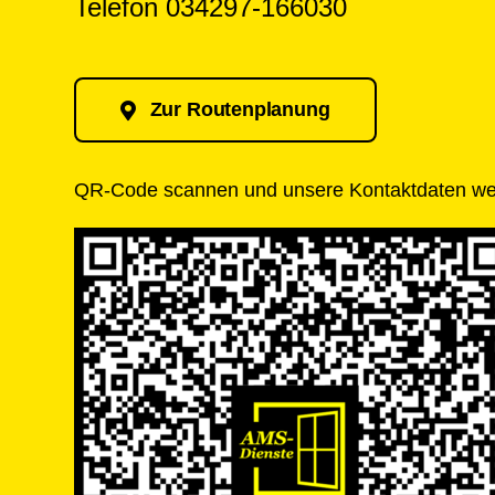
Telefon 034297-166030
Zur Routenplanung
QR-Code scannen und unsere Kontaktdaten we