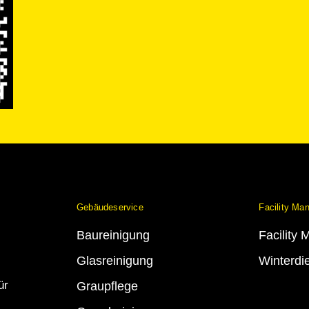
Gebäudeservice
Facility Ma
Baureinigung
Facility
Glasreinigung
Winterdi
ür
Graupflege