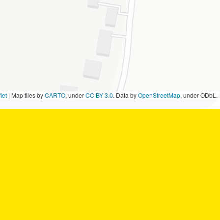
let
|
Map tiles by
CARTO
, under
CC BY 3.0
. Data by
OpenStreetMap
, under ODbL.